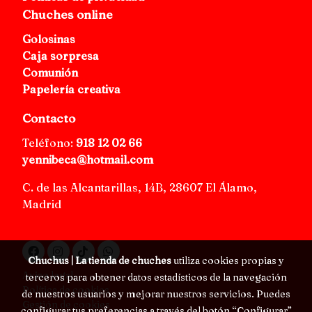
Chuches online
Golosinas
Caja sorpresa
Comunión
Papelería creativa
Contacto
Teléfono:
918 12 02 66
yennibeca@hotmail.com
C. de las Alcantarillas, 14B, 28607 El Álamo,
Madrid
Chuchus | La tienda de chuches
utiliza cookies propias y
Aviso legal
terceros para obtener datos estadísticos de la navegación
Política de cookies
de nuestros usuarios y mejorar nuestros servicios. Puedes
Gestión de cookies
configurar tus preferencias a través del botón “Configurar”