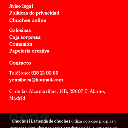
Aviso legal
Políticas de privacidad
Chuches online
Golosinas
Caja sorpresa
Comunión
Papelería creativa
Contacto
Teléfono:
918 12 02 66
yennibeca@hotmail.com
C. de las Alcantarillas, 14B, 28607 El Álamo,
Madrid
Chuchus | La tienda de chuches
utiliza cookies propias y
Aviso legal