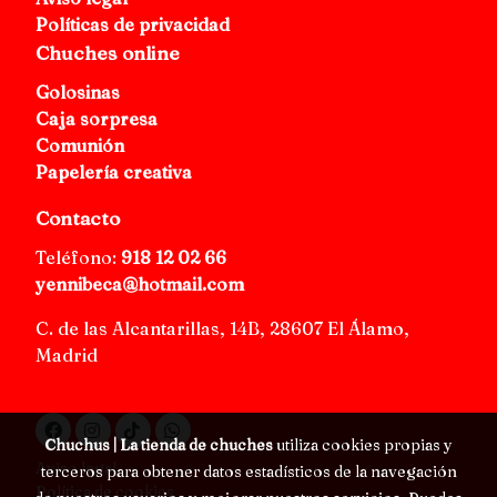
Políticas de privacidad
Chuches online
Golosinas
Caja sorpresa
Comunión
Papelería creativa
Contacto
Teléfono:
918 12 02 66
yennibeca@hotmail.com
C. de las Alcantarillas, 14B, 28607 El Álamo,
Madrid
Chuchus | La tienda de chuches
utiliza cookies propias y
Aviso legal
terceros para obtener datos estadísticos de la navegación
Política de cookies