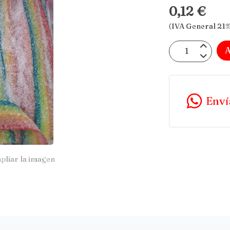
0,12 €
(IVA General 21%
A
Enví
pliar la imagen