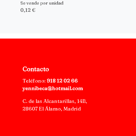
Se vende por unidad
0,12 €
Contacto
Teléfono:
918 12 02 66
yennibeca@hotmail.com
C. de las Alcantarillas, 14B,
28607 El Álamo, Madrid