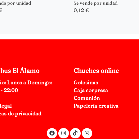
nde por unidad
Se vende por unidad
€
0,12 €
hus El Álamo
Chuches online
io: Lunes a Domingo:
Golosinas
 - 22:00
Caja sorpresa
Comunión
legal
Papelería creativa
cas de privacidad