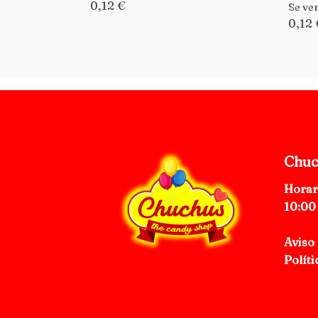
0,12 €
Se ve
0,12 
Chuc
Horar
10:00
Aviso 
Políti