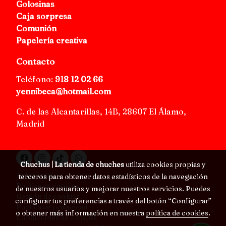
Golosinas
Caja sorpresa
Comunión
Papelería creativa
Contacto
Teléfono:
918 12 02 66
yennibeca@hotmail.com
C. de las Alcantarillas, 14B, 28607 El Álamo,
Madrid
Chuchus | La tienda de chuches
utiliza cookies propias y
Aviso legal
terceros para obtener datos estadísticos de la navegación
Política de cookies
de nuestros usuarios y mejorar nuestros servicios. Puedes
Gestión de cookies
configurar tus preferencias a través del botón “Configurar”
Política de privacidad
o obtener más información en nuestra
política de cookies
.
Condiciones de compra