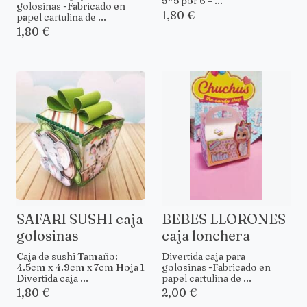
5*5 por 6 – ...
golosinas -Fabricado en
1,80 €
papel cartulina de ...
1,80 €
SAFARI SUSHI caja
BEBES LLORONES
golosinas
caja lonchera
Caja de sushi Tamaño:
Divertida caja para
4.5cm x 4.9cm x 7cm Hoja 1
golosinas -Fabricado en
Divertida caja ...
papel cartulina de ...
1,80 €
2,00 €