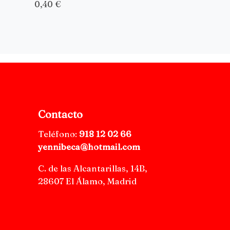
0,40 €
Contacto
Teléfono:
918 12 02 66
yennibeca@hotmail.com
C. de las Alcantarillas, 14B,
28607 El Álamo, Madrid