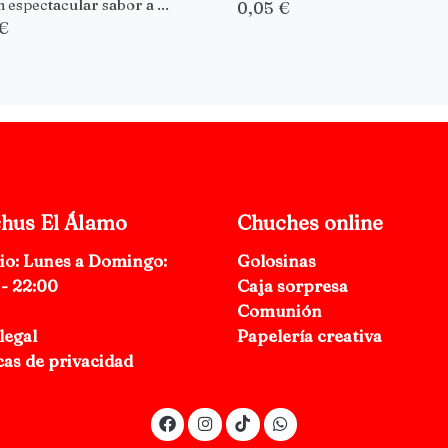
 espectacular sabor a ...
0,05 €
 €
hus El Álamo
Chuches online
io: Lunes a Domingo:
Golosinas
 - 22:00
Caja sorpresa
Comunión
legal
Papelería creativa
cas de privacidad