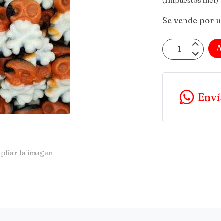
(Impuestos incl)
Se vende por 
A
Enví
pliar la imagen