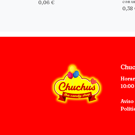
con un
0,06 €
0,38
Chuc
Horar
10:00
Aviso 
Políti