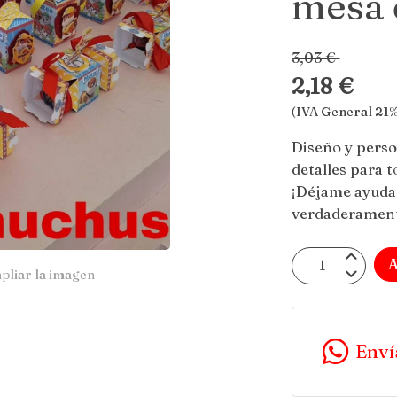
mesa 
3,03 €
2,18 €
(IVA General 21%
Diseño y perso
detalles para t
¡Déjame ayudar
verdaderament
A
pliar la imagen
Enví