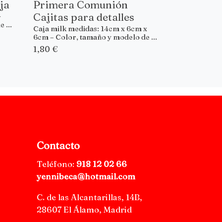
ja
Primera Comunión
Cajitas para detalles
-
 ...
Caja milk medidas: 14cm x 6cm x
6cm – Color, tamaño y modelo de ...
1,80 €
Contacto
Teléfono:
918 12 02 66
yennibeca@hotmail.com
C. de las Alcantarillas, 14B,
28607 El Álamo, Madrid