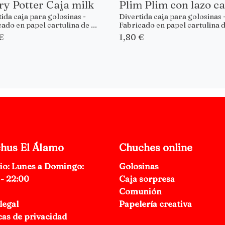
y Potter Caja milk
Plim Plim con lazo ca
ida caja para golosinas -
Divertida caja para golosinas 
ado en papel cartulina de ...
Fabricado en papel cartulina de
€
1,80 €
hus El Álamo
Chuches online
io: Lunes a Domingo:
Golosinas
 - 22:00
Caja sorpresa
Comunión
legal
Papelería creativa
cas de privacidad