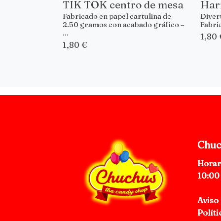
TIK TOK centro de mesa
Harr
Fabricado en papel cartulina de
Divert
2.50 gramos con acabado gráfico –
Fabric
...
1,80 
1,80 €
Chuc
Horar
10:00
Aviso 
Políti