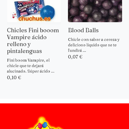
Chicles Fini booom
Blood Balls
Vampire ácido
Chicle con sabor a cereza y
relleno y
delicioso líquido que se te
pintalenguas
fundirá ...
0,07 €
Fini boom Vampire, el
chicle que te dejará
alucinado. Súper ácido ...
0,10 €