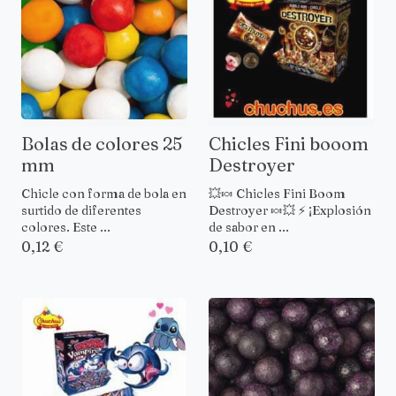
Bolas de colores 25
Chicles Fini booom
mm
Destroyer
Chicle con forma de bola en
💥🍬 Chicles Fini Boom
surtido de diferentes
Destroyer 🍬💥 ⚡ ¡Explosión
colores. Este ...
de sabor en ...
0,12 €
0,10 €