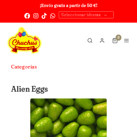
¡Envío gratis a partir de 50 €!
Seleccionar idioma
0
Categorías
Alien Eggs